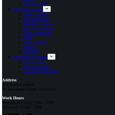
Kryozkumavky
Laboratorní plastik
Baňky a kádinky
Mikrozkumavky
Nádobky na vzorky
Nálevky a násypky
Špičky k pipetám
Střičky
Válce odměrné
Váženky
Zkumavky
Laboratorní pomůcky
Fólie a alobaly
Injekční technika
Míchadla magnetická
Address
304 North Cardinal
St. Dorchester Center, MA 02124
Work Hours
Monday to Friday: 7AM - 7PM
Weekend: 10AM - 5PM