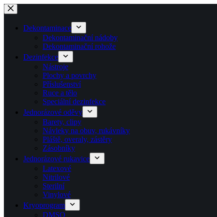
Skip
to
content
Dekontaminace
Dekontaminační nádoby
Dekontaminační rohože
Dezinfekce
Nástroje
Plochy a povrchy
Příslušenství
Ruce a tělo
Speciální dezinfekce
Jednorázové oděvy
Barety, clipy
Návleky na obuv, rukávníky
Pláště, overaly, zástěry
Zásobníky
Jednorázové rukavice
Latexové
Nitrilové
Sterilní
Vinylové
Kryoprogram
DMSO