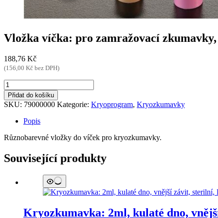
Vložka víčka: pro zamražovací zkumavky, 
188,76
Kč
(
156,00
Kč
bez DPH)
Vložka
víčka:
Přidat do košíku
pro
SKU:
79000000
Kategorie:
Kryoprogram
,
Kryozkumavky
zamražovací
zkumavky,
Popis
mix,
PP;
Různobarevné vložky do víček pro kryozkumavky.
bal(100ks)
množství
Související produkty
Kryozkumavka: 2ml, kulaté dno, vnější 