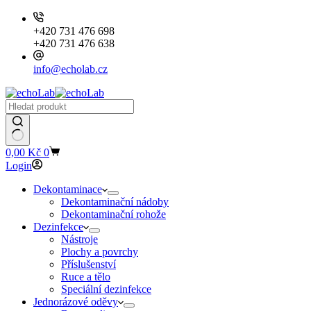
+420 731 476 698
+420 731 476 638
info@echolab.cz
Shopping
0,00
Kč
0
cart
Login
Dekontaminace
Dekontaminační nádoby
Dekontaminační rohože
Dezinfekce
Nástroje
Plochy a povrchy
Příslušenství
Ruce a tělo
Speciální dezinfekce
Jednorázové oděvy