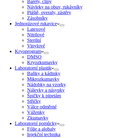
Barety, clipy
Návleky na obuv, rukávníky
Pláště, overaly, zástěry
Zásobníky
Jednorázové rukavice
Latexové
Nitrilové
Sterilní
Vinylové
Kryoprogram
DMSO
Kryozkumavky
Laboratorní plastik
Baňky a kádinky
Mikrozkumavky
Nádobky na vzorky
Nálevky a násypky
Špičky k pipetám
Střičky
Válce odměrné
Váženky
Zkumavky
Laboratorní pomůcky
Fólie a alobaly
Injekční technika