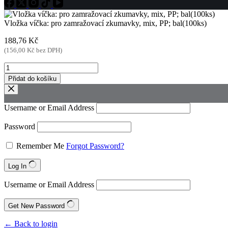
Vložka víčka: pro zamražovací zkumavky, mix, PP; bal(100ks)
188,76
Kč
(
156,00
Kč
bez DPH)
Vložka
víčka:
Přidat do košíku
pro
zamražovací
zkumavky,
Username or Email Address
mix,
PP;
Password
bal(100ks)
množství
Remember Me
Forgot Password?
Log In
Username or Email Address
Get New Password
← Back to login