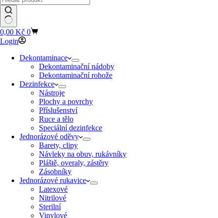
Shopping
0,00
Kč
0
cart
Login
Dekontaminace
Dekontaminační nádoby
Dekontaminační rohože
Dezinfekce
Nástroje
Plochy a povrchy
Příslušenství
Ruce a tělo
Speciální dezinfekce
Jednorázové oděvy
Barety, clipy
Návleky na obuv, rukávníky
Pláště, overaly, zástěry
Zásobníky
Jednorázové rukavice
Latexové
Nitrilové
Sterilní
Vinylové