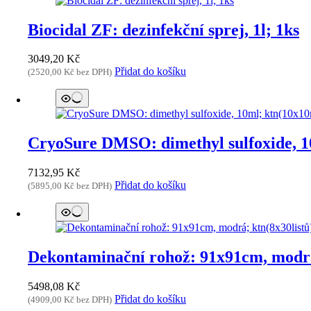
Biocidal ZF: dezinfekční sprej, 1l; 1ks
3049,20
Kč
Přidat do košíku
(
2520,00
Kč
bez DPH)
CryoSure DMSO: dimethyl sulfoxide, 1
7132,95
Kč
Přidat do košíku
(
5895,00
Kč
bez DPH)
Dekontaminační rohož: 91x91cm, modrá
5498,08
Kč
Přidat do košíku
(
4909,00
Kč
bez DPH)