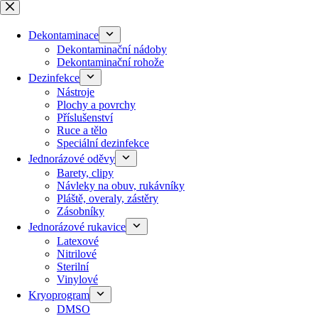
Skip
to
content
Dekontaminace
Dekontaminační nádoby
Dekontaminační rohože
Dezinfekce
Nástroje
Plochy a povrchy
Příslušenství
Ruce a tělo
Speciální dezinfekce
Jednorázové oděvy
Barety, clipy
Návleky na obuv, rukávníky
Pláště, overaly, zástěry
Zásobníky
Jednorázové rukavice
Latexové
Nitrilové
Sterilní
Vinylové
Kryoprogram
DMSO