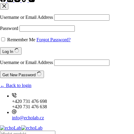
Username or Email Address
Password
Remember Me
Forgot Password?
Log In
Username or Email Address
Get New Password
← Back to login
+420 731 476 698
+420 731 476 638
info@echolab.cz