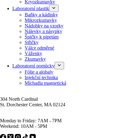
Kryozkumavky
Laboratorní plastik
Baňky a kádinky
Mikrozkumavky
Nádobky na vzorky
Nálevky a násypky
Špičky k pipetám
Střičky
Válce odměrné
Váženky
Zkumavky
Laboratorní pomůcky
Fólie a alobaly
Injekční technika
Míchadla magnetická
Address
304 North Cardinal
St. Dorchester Center, MA 02124
Work Hours
Monday to Friday: 7AM - 7PM
Weekend: 10AM - 5PM