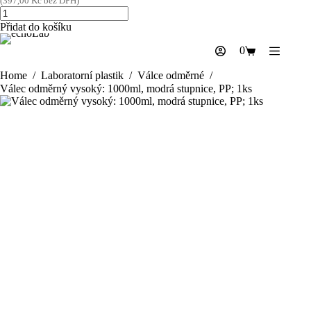
(
397,00
Kč
bez DPH)
Válec
odměrný
Přidat do košíku
vysoký:
1000ml,
0
Shopping
modrá
cart
stupnice,
Home
/
Laboratorní plastik
/
Válce odměrné
/
PP;
Válec odměrný vysoký: 1000ml, modrá stupnice, PP; 1ks
1ks
množství