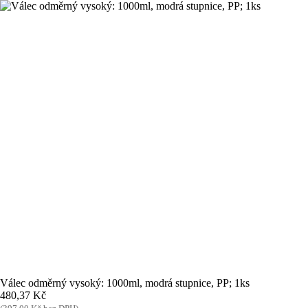
Skip
to
content
Válec odměrný vysoký: 1000ml, modrá stupnice, PP; 1ks
480,37
Kč