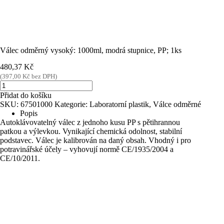
Válec odměrný vysoký: 1000ml, modrá stupnice, PP; 1ks
480,37
Kč
(
397,00
Kč
bez DPH)
Válec
odměrný
Přidat do košíku
vysoký:
SKU:
67501000
Kategorie:
Laboratorní plastik
,
Válce odměrné
1000ml,
Popis
modrá
Autoklávovatelný válec z jednoho kusu PP s pětihrannou
stupnice,
patkou a výlevkou. Vynikající chemická odolnost, stabilní
PP;
podstavec. Válec je kalibrován na daný obsah. Vhodný i pro
1ks
potravinářské účely – vyhovují normě CE/1935/2004 a
množství
CE/10/2011.