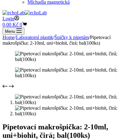
Míchadla magnetická
Login
Shopping
0,00
Kč
0
cart
Menu
Home
/
Laboratorní plastik
/
Špičky k pipetám
/
Pipetovací
makrošpička: 2-10ml, uni+biohit, čirá; bal(100ks)
Pipetovací makrošpička: 2-10ml,
uni+biohit, čirá; bal(100ks)