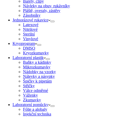
Barety, clipy
Návleky na obuv, rukávníky
Pláště, overaly, zástěry
Zásobníky
Jednorázové rukavice
Latexové
Nitrilové
Sterilní
Vinylové
Kryoprogram
DMSO
Kryozkumavky
Laboratorní plastik
Baňky a kádinky
Mikrozkumavky
Nádobky na vzorky
Nálevky a násypky
Špičky k pipetám
Střičky
Válce odměrné
Váženky
Zkumavky
Laboratorní pomůcky
Fólie a alobaly
Injekční technika