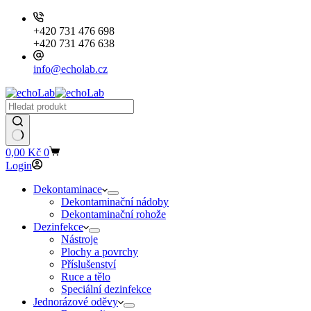
+420 731 476 698
+420 731 476 638
info@echolab.cz
Shopping
0,00
Kč
0
cart
Login
Dekontaminace
Dekontaminační nádoby
Dekontaminační rohože
Dezinfekce
Nástroje
Plochy a povrchy
Příslušenství
Ruce a tělo
Speciální dezinfekce
Jednorázové oděvy