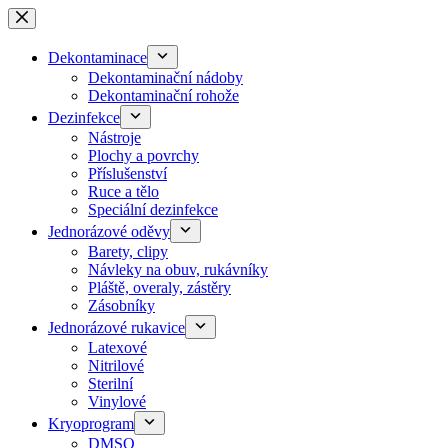
Skip
to
content
Dekontaminace
Dekontaminační nádoby
Dekontaminační rohože
Dezinfekce
Nástroje
Plochy a povrchy
Příslušenství
Ruce a tělo
Speciální dezinfekce
Jednorázové oděvy
Barety, clipy
Návleky na obuv, rukávníky
Pláště, overaly, zástěry
Zásobníky
Jednorázové rukavice
Latexové
Nitrilové
Sterilní
Vinylové
Kryoprogram
DMSO