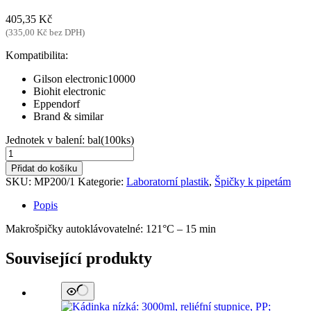
405,35
Kč
(
335,00
Kč
bez DPH)
Kompatibilita:
Gilson electronic10000
Biohit electronic
Eppendorf
Brand & similar
Jednotek v balení: bal(100ks)
Pipetovací
makrošpička:
Přidat do košíku
2-
SKU:
MP200/1
Kategorie:
Laboratorní plastik
,
Špičky k pipetám
10ml,
uni+biohit,
Popis
čirá;
bal(100ks)
Makrošpičky autoklávovatelné: 121°C – 15 min
množství
Související produkty