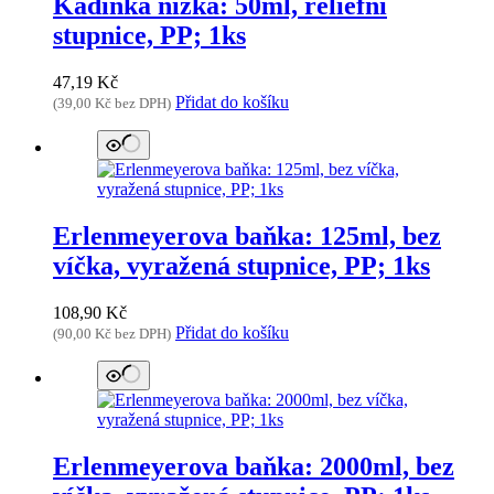
Kádinka nízká: 50ml, reliéfní
stupnice, PP; 1ks
47,19
Kč
Přidat do košíku
(
39,00
Kč
bez DPH)
Erlenmeyerova baňka: 125ml, bez
víčka, vyražená stupnice, PP; 1ks
108,90
Kč
Přidat do košíku
(
90,00
Kč
bez DPH)
Erlenmeyerova baňka: 2000ml, bez