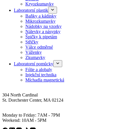
Kryozkumavky
Laboratorní plastik
Baňky a kádinky
Mikrozkumavky
Nádobky na vzorky
Nálevky a násypky
Špičky k pipetám
Střičky
Válce odměrné
Váženky
Zkumavky
Laboratorní pomůcky
Fólie a alobaly
Injekční technika
Míchadla magnetická
Address
304 North Cardinal
St. Dorchester Center, MA 02124
Work Hours
Monday to Friday: 7AM - 7PM
Weekend: 10AM - 5PM