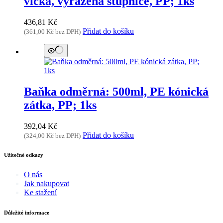
víčka, vyražená stupnice, PP; 1ks
436,81
Kč
Přidat do košíku
(
361,00
Kč
bez DPH)
Baňka odměrná: 500ml, PE kónická
zátka, PP; 1ks
392,04
Kč
Přidat do košíku
(
324,00
Kč
bez DPH)
Užitečné odkazy
O nás
Jak nakupovat
Ke stažení
Důležité informace