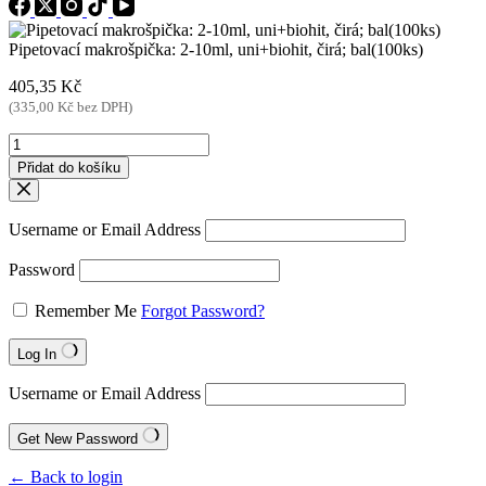
Pipetovací makrošpička: 2-10ml, uni+biohit, čirá; bal(100ks)
405,35
Kč
(
335,00
Kč
bez DPH)
Pipetovací
makrošpička:
Přidat do košíku
2-
10ml,
uni+biohit,
Username or Email Address
čirá;
bal(100ks)
Password
množství
Remember Me
Forgot Password?
Log In
Username or Email Address
Get New Password
← Back to login