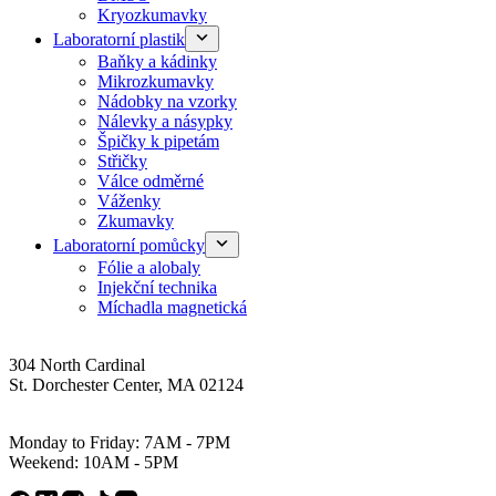
Kryozkumavky
Laboratorní plastik
Baňky a kádinky
Mikrozkumavky
Nádobky na vzorky
Nálevky a násypky
Špičky k pipetám
Střičky
Válce odměrné
Váženky
Zkumavky
Laboratorní pomůcky
Fólie a alobaly
Injekční technika
Míchadla magnetická
Address
304 North Cardinal
St. Dorchester Center, MA 02124
Work Hours
Monday to Friday: 7AM - 7PM
Weekend: 10AM - 5PM