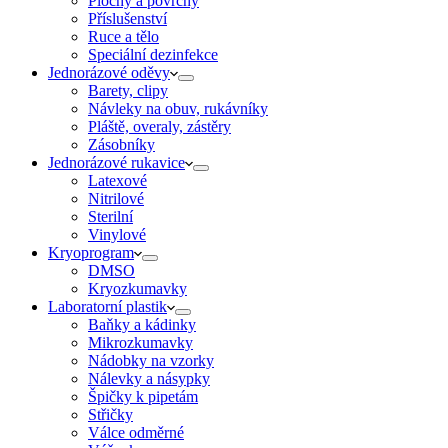
Plochy a povrchy
Příslušenství
Ruce a tělo
Speciální dezinfekce
Jednorázové oděvy
Barety, clipy
Návleky na obuv, rukávníky
Pláště, overaly, zástěry
Zásobníky
Jednorázové rukavice
Latexové
Nitrilové
Sterilní
Vinylové
Kryoprogram
DMSO
Kryozkumavky
Laboratorní plastik
Baňky a kádinky
Mikrozkumavky
Nádobky na vzorky
Nálevky a násypky
Špičky k pipetám
Střičky
Válce odměrné