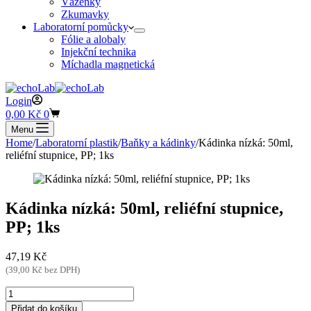
Váženky
Zkumavky
Laboratorní pomůcky
Fólie a alobaly
Injekční technika
Míchadla magnetická
Login
Shopping
0,00
Kč
0
cart
Menu
Home
/
Laboratorní plastik
/
Baňky a kádinky
/
Kádinka nízká: 50ml,
reliéfní stupnice, PP; 1ks
Kádinka nízká: 50ml, reliéfní stupnice,
PP; 1ks
47,19
Kč
(
39,00
Kč
bez DPH)
Kádinka
nízká:
Přidat do košíku