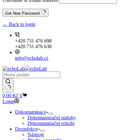
Username or Email Address
Get New Password
← Back to login
+420 731 476 698
+420 731 476 638
info@echolab.cz
Shopping
0,00
Kč
0
cart
Login
Dekontaminace
Dekontaminační nádoby
Dekontaminační rohože
Dezinfekce
Nástroje