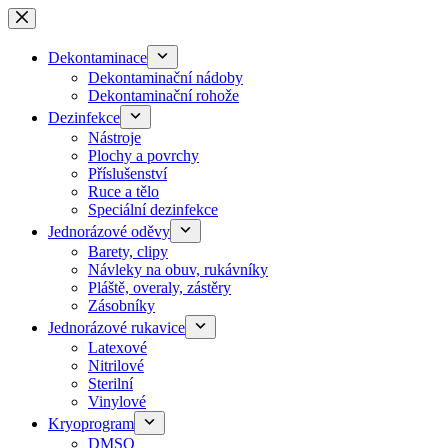
Skip
to
content
Dekontaminace
Dekontaminační nádoby
Dekontaminační rohože
Dezinfekce
Nástroje
Plochy a povrchy
Příslušenství
Ruce a tělo
Speciální dezinfekce
Jednorázové oděvy
Barety, clipy
Návleky na obuv, rukávníky
Pláště, overaly, zástěry
Zásobníky
Jednorázové rukavice
Latexové
Nitrilové
Sterilní
Vinylové
Kryoprogram
DMSO