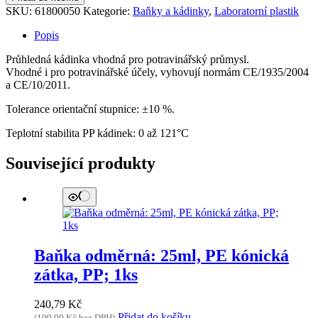
50ml,
SKU:
61800050
Kategorie:
Baňky a kádinky
,
Laboratorní plastik
reliéfní
stupnice,
Popis
PP;
1ks
Průhledná kádinka vhodná pro potravinářský průmysl.
množství
Vhodné i pro potravinářské účely, vyhovují normám CE/1935/2004
a CE/10/2011.
Tolerance orientační stupnice: ±10 %.
Teplotní stabilita PP kádinek: 0 až 121°C
Související produkty
Baňka odměrná: 25ml, PE kónická
zátka, PP; 1ks
240,79
Kč
Přidat do košíku