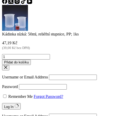
Kádinka nízká: 50ml, reliéfní stupnice, PP; 1ks
47,19
Kč
(
39,00
Kč
bez DPH)
Kádinka
nízká:
Přidat do košíku
50ml,
reliéfní
stupnice,
Username or Email Address
PP;
1ks
Password
množství
Remember Me
Forgot Password?
Log In